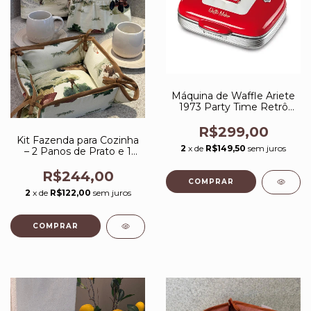
Máquina de Waffle Ariete
1973 Party Time Retrô
700W 127V Vermelha
R$299,00
Kit Fazenda para Cozinha
2
x de
R$149,50
sem juros
– 2 Panos de Prato e 1
Cesto de Pão Atelier Ana
Paula Design
R$244,00
2
x de
R$122,00
sem juros