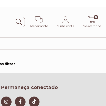
0
Atendimento
Minha conta
Meu carrinho
 filtros.
Permaneça conectado