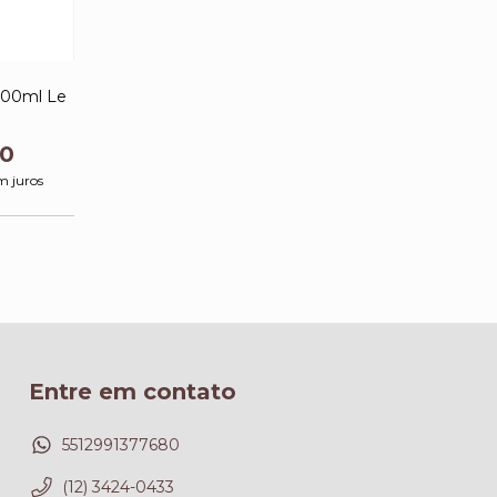
400ml Le
00
m juros
Entre em contato
5512991377680
(12) 3424-0433