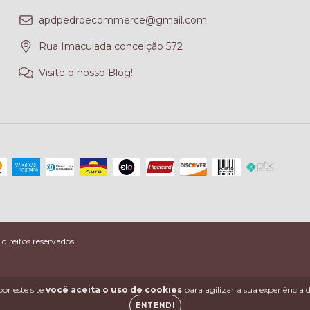
apdpedroecommerce@gmail.com
Rua Imaculada conceição 572
Visite o nosso Blog!
ireitos reservados.
or este site
você aceita o uso de cookies
para agilizar a sua experiência
ENTENDI