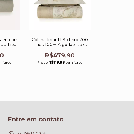
rsten com
Colcha Infantil Solteiro 200
200 Fios
Fios 100% Algodão Rex
Karsten
90
R$479,90
m juros
4
x de
R$119,98
sem juros
Entre em contato
5512991377680