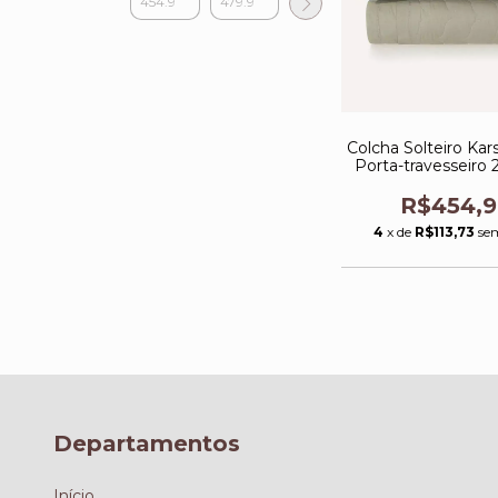
Colcha Solteiro Ka
Porta-travesseiro 
Tom Sálvia
R$454,
4
x de
R$113,73
se
Departamentos
Início